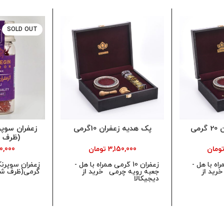
SOLD OUT
می
پک هدیه زعفران 10گرمی
زعفران سوپ
(ظرف 
ومان
3,150,000
تومان
0,000
ی همراه با هل -
زعفران 10 گرمی همراه با هل -
زعفران سوپرن
خرید از
جعبه رویه چرمی
خرید از
گرمی(ظرف شی
دیجیکالا