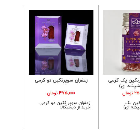
رنگین یک گرمی
زعفران سوپرنگین دو گرمی
زعفران
شیشه ای)
25
تومان
475,000
تومان
گین یک
زعفران سوپر نگین دو گرمی
زعفران س
شه ای)
خرید از دیجیکالا
(هارد با
خرید از 