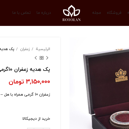
فروشگاه
مجله
درباره ما
تماس با ما
الرئيسية
زعفران
پک هدیه زعفر
پک هدیه زعفران 10گرمی
3,150,000
تومان
زعفران 10 گرمی همراه با هل – جعبه رویه چرمی
خرید از دیجیکالا